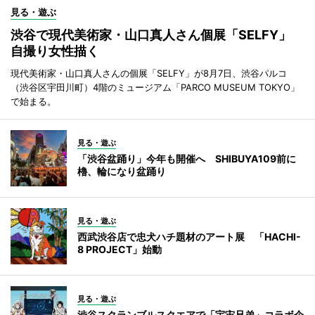
見る・遊ぶ
渋谷で現代美術家・山口真人さん個展「SELFY」
自撮り女性描く
現代美術家・山口真人さんの個展「SELFY」が8月7日、渋谷パルコ
（渋谷区宇田川町）4階のミュージアム「PARCO MUSEUM TOKYO」
で始まる。
見る・遊ぶ
「渋谷盆踊り」今年も開催へ SHIBUYA109前に
櫓、輪になり盆踊り
見る・遊ぶ
西武渋谷店で忠犬ハチ題材のアート展 「HACHI-
8 PROJECT」始動
見る・遊ぶ
渋谷スクランブルスクエアで「宇宙兄弟」コラボ企