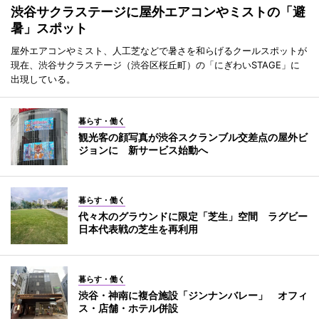
渋谷サクラステージに屋外エアコンやミストの「避
暑」スポット
屋外エアコンやミスト、人工芝などで暑さを和らげるクールスポットが
現在、渋谷サクラステージ（渋谷区桜丘町）の「にぎわいSTAGE」に
出現している。
暮らす・働く
観光客の顔写真が渋谷スクランブル交差点の屋外ビ
ジョンに 新サービス始動へ
暮らす・働く
代々木のグラウンドに限定「芝生」空間 ラグビー
日本代表戦の芝生を再利用
暮らす・働く
渋谷・神南に複合施設「ジンナンバレー」 オフィ
ス・店舗・ホテル併設