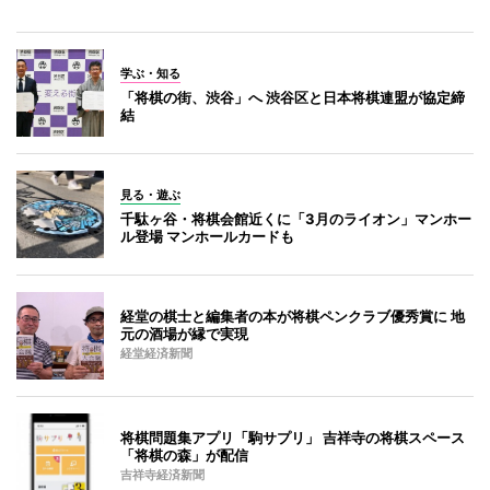
学ぶ・知る
「将棋の街、渋谷」へ 渋谷区と日本将棋連盟が協定締
結
見る・遊ぶ
千駄ヶ谷・将棋会館近くに「3月のライオン」マンホー
ル登場 マンホールカードも
経堂の棋士と編集者の本が将棋ペンクラブ優秀賞に 地
元の酒場が縁で実現
経堂経済新聞
将棋問題集アプリ「駒サプリ」 吉祥寺の将棋スペース
「将棋の森」が配信
吉祥寺経済新聞