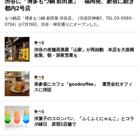
渋谷に「博多もつ鍋 前田屋」 福岡発、新宿に続き
都内2号店
もつ鍋店「博多もつ鍋 前田屋 渋谷店」（渋谷区神南1、TEL 03-5593-
0734）が7月19日、渋谷・神宮通りにオープンした。
食べる
渋谷の老舗居酒屋「山家」が再始動 本店を大規模
改装、朝・深夜営業も
食べる
表参道にカフェ「goodcoffee」 運営会社オフィ
スに併設
食べる
洋菓子のコロンバン、「ふくふくにゃんこ」とコラ
ボ縁日 原宿2店舗で