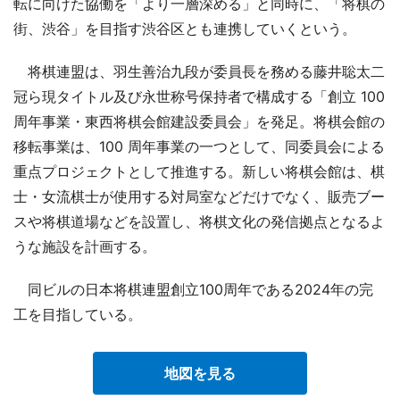
転に向けた協働を「より一層深める」と同時に、「将棋の
街、渋谷」を目指す渋谷区とも連携していくという。
将棋連盟は、羽生善治九段が委員長を務める藤井聡太二
冠ら現タイトル及び永世称号保持者で構成する「創立 100
周年事業・東西将棋会館建設委員会」を発足。将棋会館の
移転事業は、100 周年事業の一つとして、同委員会による
重点プロジェクトとして推進する。新しい将棋会館は、棋
士・女流棋士が使用する対局室などだけでなく、販売ブー
スや将棋道場などを設置し、将棋文化の発信拠点となるよ
うな施設を計画する。
同ビルの日本将棋連盟創立100周年である2024年の完
工を目指している。
地図を見る