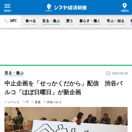
34°C
食べる
見る・遊ぶ
買う
暮らす・働く
学ぶ・知る
見る・遊ぶ
2020.03.26
中止企画を「せっかくだから」配信 渋谷パ
ルコ「ほぼ日曜日」が新企画
イベント
IT
音楽
渋谷パルコ