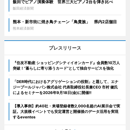
飯田でピアノ演奏体験 世界三大ピアノ2台を弾き比べ
飯田経済新聞
熊本・新市街に焼き鳥チェーン「鳥貴族」 県内2店舗目
熊本経済新聞
プレスリリース
『住友不動産 ショッピングシティイオンカード』会員数10万人
突破！“暮らしに寄り添うカード”として独自サービスを強化
「DER時代におけるアグリゲーションの役割」と題して、エナ
ジープールジャパン株式会社 代表取締役社長兼CEO 市村 健氏
によるセミナーを2026年9月18日(金)に開催!!
【導入事例】約40社・来場登録者数2,000名超のAI展示会で実
証。大規模イベントでも安定運営と開催後のデータ活用を実現
するeventos