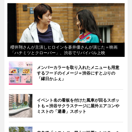
櫻井翔さんが主演しヒロインを蒼井優さんが演じた＝映画
「ハチミツとクローバー」、渋谷でリバイバル上映
メンバーカラーを取り入れたメニューも用意
するフードのイメージ＝渋谷にすとぷりの
「縁日かふぇ」
イベント名の看板を付けた風車が回るスポッ
トも＝渋谷サクラステージに屋外エアコンや
ミストの「避暑」スポット