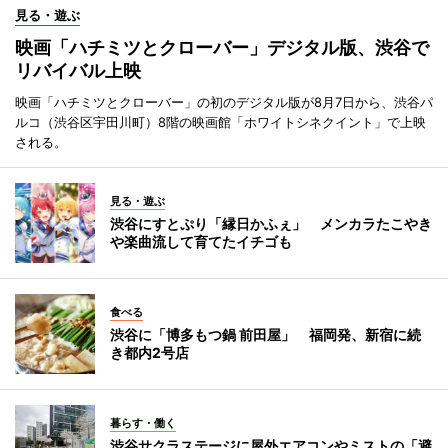
見る・遊ぶ
映画「ハチミツとクローバー」デジタル版、渋谷で
リバイバル上映
映画「ハチミツとクローバー」の初のデジタル版が8月7日から、渋谷パ
ルコ（渋谷区宇田川町）8階の映画館「ホワイトシネクイント」で上映
される。
見る・遊ぶ
渋谷にすとぷり「縁日かふぇ」 メンカラたこやき
や楽曲流して育てたイチゴも
食べる
渋谷に「博多もつ鍋 前田屋」 福岡発、新宿に続
き都内2号店
暮らす・働く
渋谷サクラステージに屋外エアコンやミストの「避