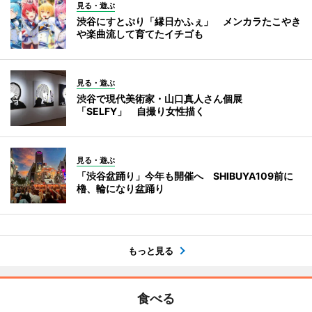
見る・遊ぶ
渋谷にすとぷり「縁日かふぇ」 メンカラたこやき
や楽曲流して育てたイチゴも
見る・遊ぶ
渋谷で現代美術家・山口真人さん個展
「SELFY」 自撮り女性描く
見る・遊ぶ
「渋谷盆踊り」今年も開催へ SHIBUYA109前に
櫓、輪になり盆踊り
もっと見る
食べる