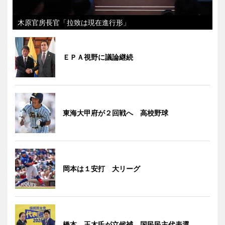
木原官房長官「拉致は現在進行形」
ＥＰＡ視野に議論継続
東海大甲府が２回戦へ 高校野球
岡本は１安打 大リーグ
橋本、玉木氏が立候補 国民民主代表選