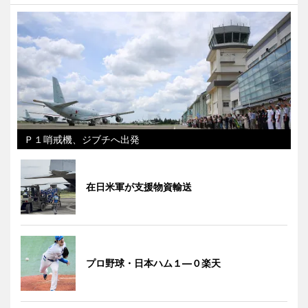
Ｐ１哨戒機、ジブチへ出発
在日米軍が支援物資輸送
プロ野球・日本ハム１―０楽天