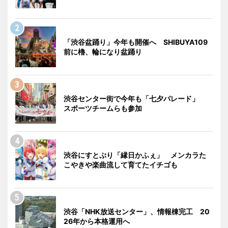
「渋谷盆踊り」今年も開催へ SHIBUYA109
前に櫓、輪になり盆踊り
渋谷センター街で今年も「七夕パレード」
スポーツチームらも参加
渋谷にすとぷり「縁日かふぇ」 メンカラた
こやきや楽曲流して育てたイチゴも
渋谷「NHK放送センター」、情報棟完工 20
26年から本格運用へ