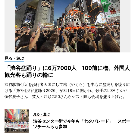
見る・遊ぶ
「渋谷盆踊り」に6万7000人 109前に櫓、外国人
観光客も踊りの輪に
渋谷駅前付近を歩行者天国にして櫓（やぐら）を中心に盆踊りを繰り広
げる「第7回渋谷盆踊り2026」が8月8日に開かれ、歌手のLiSAさんや
伍代夏子さん、芸人・江頭2:50さんらゲスト陣も会場を盛り上げた。
見る・遊ぶ
渋谷センター街で今年も「七夕パレード」 スポー
ツチームらも参加