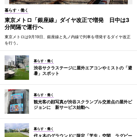
暮らす・働く
東京メトロ「銀座線」ダイヤ改正で増発 日中は3
分間隔で運行へ
東京メトロは9月19日、銀座線と丸ノ内線で列車を増発するダイヤ改正
を行う。
暮らす・働く
渋谷サクラステージに屋外エアコンやミストの「避
暑」スポット
暮らす・働く
観光客の顔写真が渋谷スクランブル交差点の屋外ビ
ジョンに 新サービス始動へ
暮らす・働く
代々木のグラウンドに限定「芝生」空間 ラグビー