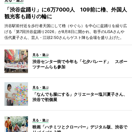
「渋谷盆踊り」に6万7000人 109前に櫓、外国人
観光客も踊りの輪に
渋谷駅前付近を歩行者天国にして櫓（やぐら）を中心に盆踊りを繰り広
げる「第7回渋谷盆踊り2026」が8月8日に開かれ、歌手のLiSAさんや
伍代夏子さん、芸人・江頭2:50さんらゲスト陣も会場を盛り上げた。
見る・遊ぶ
渋谷センター街で今年も「七夕パレード」 スポー
ツチームらも参加
見る・遊ぶ
「なんでも服にする」クリエーター塩川夏子さん、
渋谷で初個展
見る・遊ぶ
映画「ハチミツとクローバー」デジタル版、渋谷で