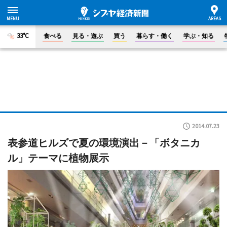
33°C
食べる
見る・遊ぶ
買う
暮らす・働く
学ぶ・知る
2014.07.23
表参道ヒルズで夏の環境演出－「ボタニカ
ル」テーマに植物展示