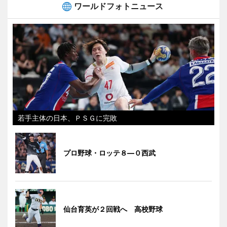
ワールドフォトニュース
若手主体の日本、ＰＳＧに完敗
プロ野球・ロッテ８―０西武
仙台育英が２回戦へ 高校野球