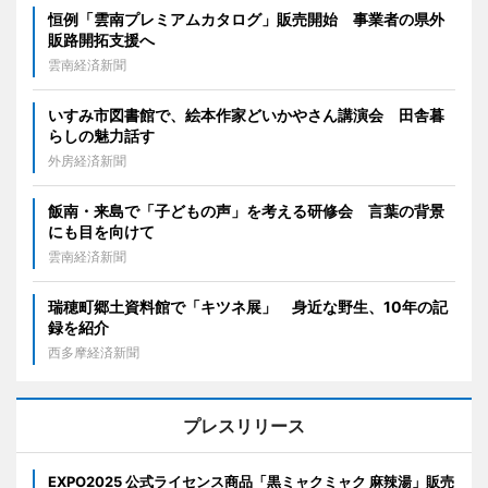
恒例「雲南プレミアムカタログ」販売開始 事業者の県外
販路開拓支援へ
雲南経済新聞
いすみ市図書館で、絵本作家どいかやさん講演会 田舎暮
らしの魅力話す
外房経済新聞
飯南・来島で「子どもの声」を考える研修会 言葉の背景
にも目を向けて
雲南経済新聞
瑞穂町郷土資料館で「キツネ展」 身近な野生、10年の記
録を紹介
西多摩経済新聞
プレスリリース
EXPO2025 公式ライセンス商品「黒ミャクミャク 麻辣湯」販売