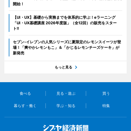
開始！
【UI・UX】基礎から実務までを体系的に学ぶ！eラーニング
「UI・UX基礎講座 2026年度版」（全12回）の販売をスター
ト!!
セブン‐イレブンの人気シリーズに夏限定のレモンスイーツが登
場！「爽やかレモンもこ」＆「かじるレモンチーズケーキ」が
新発売
もっと見る
食べる
見る・遊ぶ
買う
暮らす・働く
学ぶ・知る
特集