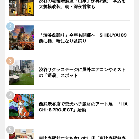
渋谷の老舗居酒屋「山家」が再始動 本店を
大規模改装、朝・深夜営業も
「渋谷盆踊り」今年も開催へ SHIBUYA109
前に櫓、輪になり盆踊り
渋谷サクラステージに屋外エアコンやミスト
の「避暑」スポット
西武渋谷店で忠犬ハチ題材のアート展 「HA
CHI-8 PROJECT」始動
恵比寿駅前に立ち食いすし店「恵比寿駅前寿