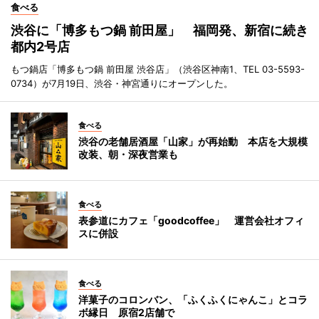
食べる
渋谷に「博多もつ鍋 前田屋」 福岡発、新宿に続き
都内2号店
もつ鍋店「博多もつ鍋 前田屋 渋谷店」（渋谷区神南1、TEL 03-5593-
0734）が7月19日、渋谷・神宮通りにオープンした。
食べる
渋谷の老舗居酒屋「山家」が再始動 本店を大規模
改装、朝・深夜営業も
食べる
表参道にカフェ「goodcoffee」 運営会社オフィ
スに併設
食べる
洋菓子のコロンバン、「ふくふくにゃんこ」とコラ
ボ縁日 原宿2店舗で