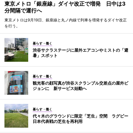
東京メトロ「銀座線」ダイヤ改正で増発 日中は3
分間隔で運行へ
東京メトロは9月19日、銀座線と丸ノ内線で列車を増発するダイヤ改正
を行う。
暮らす・働く
渋谷サクラステージに屋外エアコンやミストの「避
暑」スポット
暮らす・働く
観光客の顔写真が渋谷スクランブル交差点の屋外ビ
ジョンに 新サービス始動へ
暮らす・働く
代々木のグラウンドに限定「芝生」空間 ラグビー
日本代表戦の芝生を再利用