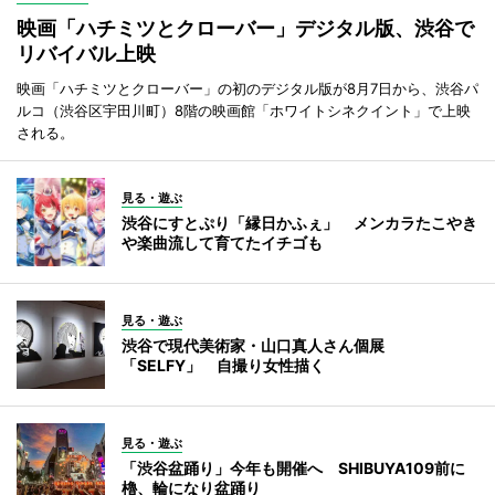
映画「ハチミツとクローバー」デジタル版、渋谷で
リバイバル上映
映画「ハチミツとクローバー」の初のデジタル版が8月7日から、渋谷パ
ルコ（渋谷区宇田川町）8階の映画館「ホワイトシネクイント」で上映
される。
見る・遊ぶ
渋谷にすとぷり「縁日かふぇ」 メンカラたこやき
や楽曲流して育てたイチゴも
見る・遊ぶ
渋谷で現代美術家・山口真人さん個展
「SELFY」 自撮り女性描く
見る・遊ぶ
「渋谷盆踊り」今年も開催へ SHIBUYA109前に
櫓、輪になり盆踊り