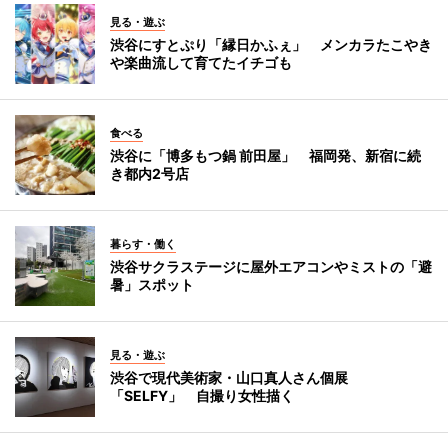
見る・遊ぶ
渋谷にすとぷり「縁日かふぇ」 メンカラたこやき
や楽曲流して育てたイチゴも
食べる
渋谷に「博多もつ鍋 前田屋」 福岡発、新宿に続
き都内2号店
暮らす・働く
渋谷サクラステージに屋外エアコンやミストの「避
暑」スポット
見る・遊ぶ
渋谷で現代美術家・山口真人さん個展
「SELFY」 自撮り女性描く