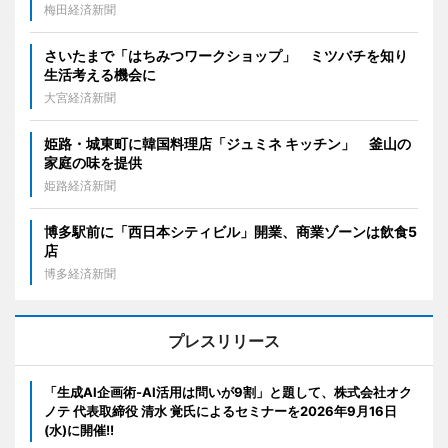
梅田経済新聞
さいたまで「はちみつワークショップ」 ミツバチを知り
生活考える機会に
大宮経済新聞
姫路・城東町に韓国料理店「ジュミネ キッチン」 釜山の
家庭の味を提供
姫路経済新聞
博多駅前に「西日本シティビル」開業、商業ゾーンは飲食5
店
博多経済新聞
プレスリリース
「生成AI企画術-AI活用は問いが9割」と題して、株式会社オク
ノテ 代表取締役 清水 覚氏によるセミナーを2026年9月16日
(水)に開催!!