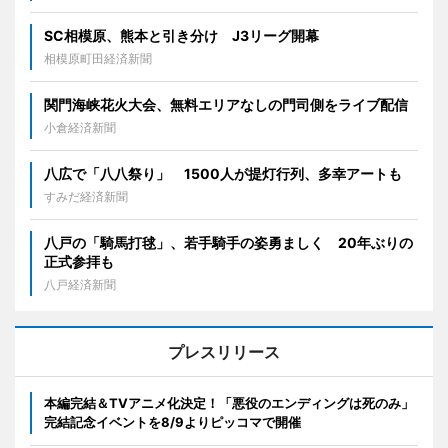
SC相模原、熊本と引き分け J3リーグ開幕
相模原町田経済新聞
関門海峡花火大会、無料エリアなしの門司側をライブ配信
小倉経済新聞
八広で「八八祭り」 1500人が提灯行列、多幸アートも
すみだ経済新聞
八戸の「騎馬打毬」、若手騎手の姿勇ましく 20年ぶりの
正式参拝も
八戸経済新聞
プレスリリース
本編完結＆TVアニメ化決定！「悪役のエンディングは死のみ」
完結記念イベントを8/9よりピッコマで開催