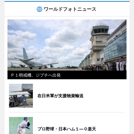
ワールドフォトニュース
Ｐ１哨戒機、ジブチへ出発
在日米軍が支援物資輸送
プロ野球・日本ハム１―０楽天