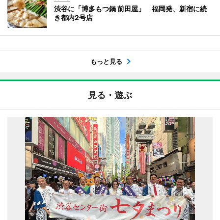
渋谷に「博多もつ鍋 前田屋」 福岡発、新宿に続
き都内2号店
もっと見る
見る・遊ぶ