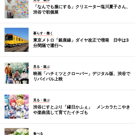
「なんでも服にする」クリエーター塩川夏子さん、
渋谷で初個展
暮らす・働く
東京メトロ「銀座線」ダイヤ改正で増発 日中は3
分間隔で運行へ
見る・遊ぶ
映画「ハチミツとクローバー」デジタル版、渋谷で
リバイバル上映
見る・遊ぶ
渋谷にすとぷり「縁日かふぇ」 メンカラたこやき
や楽曲流して育てたイチゴも
食べる