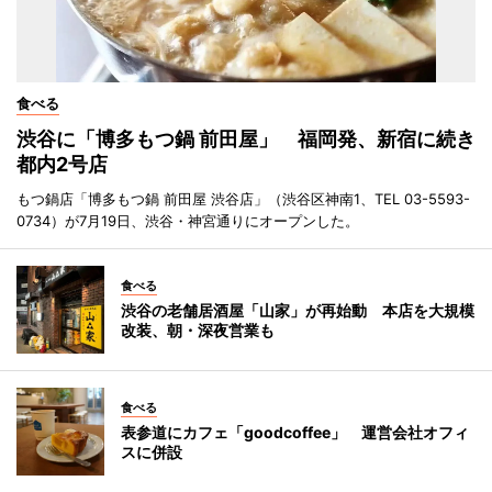
食べる
渋谷に「博多もつ鍋 前田屋」 福岡発、新宿に続き
都内2号店
もつ鍋店「博多もつ鍋 前田屋 渋谷店」（渋谷区神南1、TEL 03-5593-
0734）が7月19日、渋谷・神宮通りにオープンした。
食べる
渋谷の老舗居酒屋「山家」が再始動 本店を大規模
改装、朝・深夜営業も
食べる
表参道にカフェ「goodcoffee」 運営会社オフィ
スに併設