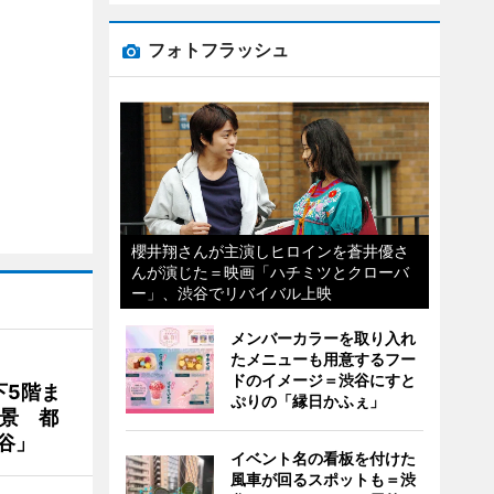
フォトフラッシュ
櫻井翔さんが主演しヒロインを蒼井優さ
んが演じた＝映画「ハチミツとクローバ
ー」、渋谷でリバイバル上映
メンバーカラーを取り入れ
たメニューも用意するフー
ドのイメージ＝渋谷にすと
下5階ま
ぷりの「縁日かふぇ」
夜景 都
谷」
イベント名の看板を付けた
風車が回るスポットも＝渋