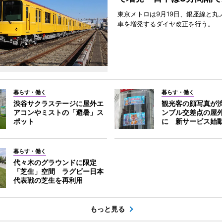
東京メトロは9月19日、銀座線と丸
車を増発するダイヤ改正を行う。
暮らす・働く
暮らす・働く
渋谷サクラステージに屋外エ
観光客の顔写真が
アコンやミストの「避暑」ス
ンブル交差点の屋
ポット
に 新サービス始
暮らす・働く
代々木のグラウンドに限定
「芝生」空間 ラグビー日本
代表戦の芝生を再利用
もっと見る