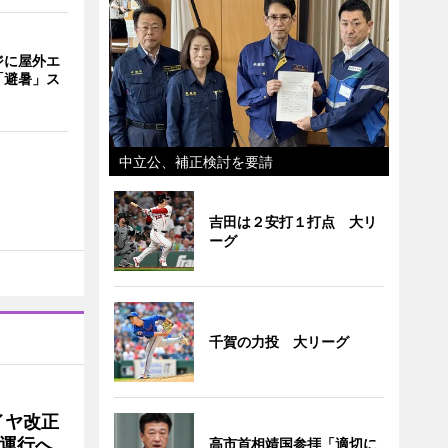
ジに屋外エ
「避暑」ス
中立公、補正検討を要請
吉田は２安打１打点 大リ
ーグ
千賀の力投 大リーグ
イヤ改正
運行へ
高市首相靖国参拝「適切に