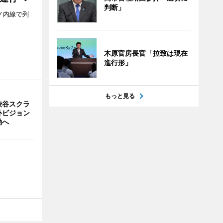
判断」
ノ内線で列
木原官房長官「拉致は現在
進行形」
もっと見る
渋谷スクラ
外ビジョン
動へ