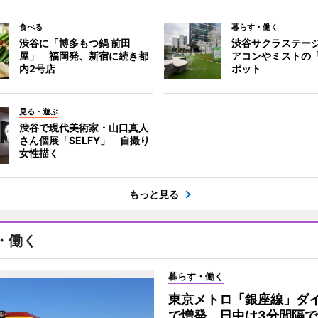
食べる
暮らす・働く
渋谷に「博多もつ鍋 前田
渋谷サクラステー
屋」 福岡発、新宿に続き都
アコンやミストの
内2号店
ポット
見る・遊ぶ
渋谷で現代美術家・山口真人
さん個展「SELFY」 自撮り
女性描く
もっと見る
・働く
暮らす・働く
東京メトロ「銀座線」ダ
で増発 日中は3分間隔で