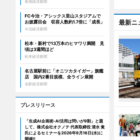
香港経済新聞
FC今治・アシックス里山スタジアムで
最新ニ
お披露目会 収容人数約1.7倍に「成長」
今治経済新聞
松本・新村で13万本のヒマワリ満開 見
頃は3週間ほど
松本経済新聞
名古屋駅前に「オニツカタイガー」旗艦
店 国内2番目規模、全ライン展開
名駅経済新聞
プレスリリース
「生成AI企画術-AI活用は問いが9割」と題
して、株式会社オクノテ 代表取締役 清水 覚
氏によるセミナーを2026年9月16日(水)に
開催!!