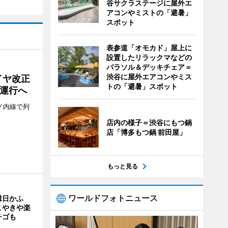
谷サクラステージに屋外エ
アコンやミストの「避暑」
スポット
表参道「オモカド」屋上に
設置したリラックマなどの
パラソル＆デッキチェア＝
渋谷に屋外エアコンやミス
イヤ改正
トの「避暑」スポット
運行へ
ノ内線で列
店内の様子＝渋谷にもつ鍋
店「博多もつ鍋 前田屋」
もっと見る
ワールドフォトニュース
縁日かふ
こやきや楽
チゴも