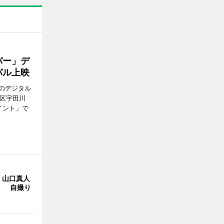
バー」デ
バル上映
のデジタル
谷区宇田川
イント」で
・山口真人
Y」 自撮り