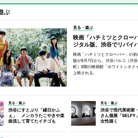
遊ぶ
見る・遊ぶ
映画「ハチミツとクロー
ジタル版、渋谷でリバイ
映画「ハチミツとクローバー」の初
版が8月7日から、渋谷パルコ（渋
町）8階の映画館「ホワイトシネク
上映される。
見る・遊ぶ
見る・遊ぶ
渋谷にすとぷり「縁日かふ
渋谷で現代美術家
ぇ」 メンカラたこやきや楽
さん個展「SELF
曲流して育てたイチゴも
女性描く