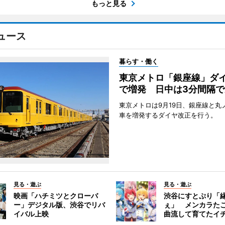
もっと見る
ュース
暮らす・働く
東京メトロ「銀座線」ダ
で増発 日中は3分間隔で
東京メトロは9月19日、銀座線と丸
車を増発するダイヤ改正を行う。
見る・遊ぶ
見る・遊ぶ
映画「ハチミツとクローバ
渋谷にすとぷり「
ー」デジタル版、渋谷でリバ
ぇ」 メンカラた
イバル上映
曲流して育てたイ