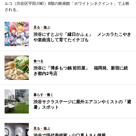
ルコ（渋谷区宇田川町）8階の映画館「ホワイトシネクイント」で上映
される。
見る・遊ぶ
渋谷にすとぷり「縁日かふぇ」 メンカラたこやき
や楽曲流して育てたイチゴも
食べる
渋谷に「博多もつ鍋 前田屋」 福岡発、新宿に続
き都内2号店
暮らす・働く
渋谷サクラステージに屋外エアコンやミストの「避
暑」スポット
見る・遊ぶ
渋谷で現代美術家・山口真人さん個展