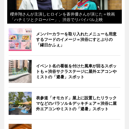
櫻井翔さんが主演しヒロインを蒼井優さんが演じた＝映画
「ハチミツとクローバー」、渋谷でリバイバル上映
メンバーカラーを取り入れたメニューも用意
するフードのイメージ＝渋谷にすとぷりの
「縁日かふぇ」
イベント名の看板を付けた風車が回るスポッ
トも＝渋谷サクラステージに屋外エアコンや
ミストの「避暑」スポット
表参道「オモカド」屋上に設置したリラック
マなどのパラソル＆デッキチェア＝渋谷に屋
外エアコンやミストの「避暑」スポット