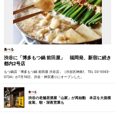
食べる
渋谷に「博多もつ鍋 前田屋」 福岡発、新宿に続き
都内2号店
もつ鍋店「博多もつ鍋 前田屋 渋谷店」（渋谷区神南1、TEL 03-5593-
0734）が7月19日、渋谷・神宮通りにオープンした。
食べる
渋谷の老舗居酒屋「山家」が再始動 本店を大規模
改装、朝・深夜営業も