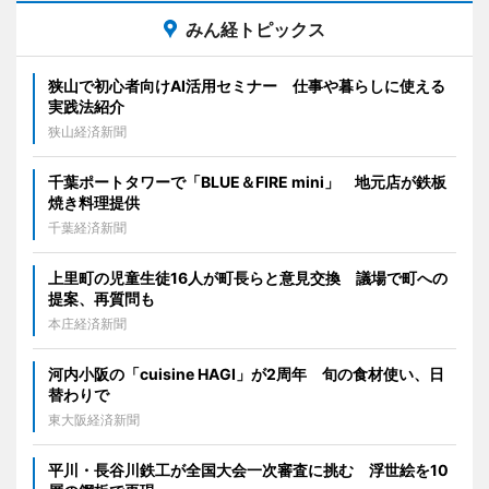
みん経トピックス
狭山で初心者向けAI活用セミナー 仕事や暮らしに使える
実践法紹介
狭山経済新聞
千葉ポートタワーで「BLUE＆FIRE mini」 地元店が鉄板
焼き料理提供
千葉経済新聞
上里町の児童生徒16人が町長らと意見交換 議場で町への
提案、再質問も
本庄経済新聞
河内小阪の「cuisine HAGI」が2周年 旬の食材使い、日
替わりで
東大阪経済新聞
平川・長谷川鉄工が全国大会一次審査に挑む 浮世絵を10