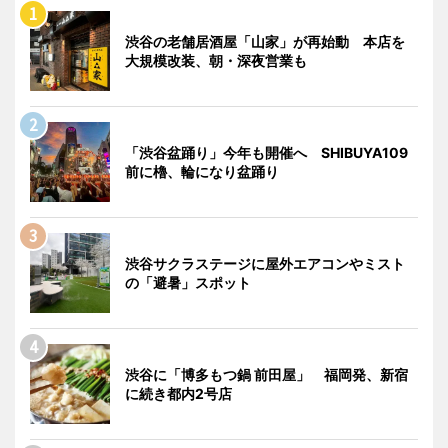
渋谷の老舗居酒屋「山家」が再始動 本店を
大規模改装、朝・深夜営業も
「渋谷盆踊り」今年も開催へ SHIBUYA109
前に櫓、輪になり盆踊り
渋谷サクラステージに屋外エアコンやミスト
の「避暑」スポット
渋谷に「博多もつ鍋 前田屋」 福岡発、新宿
に続き都内2号店