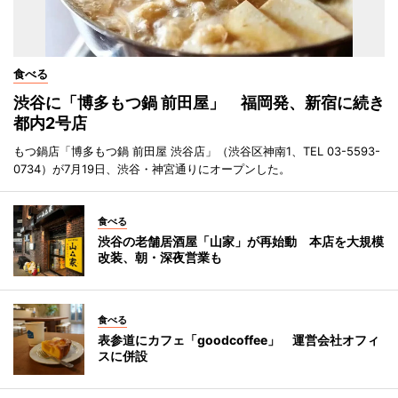
食べる
渋谷に「博多もつ鍋 前田屋」 福岡発、新宿に続き
都内2号店
もつ鍋店「博多もつ鍋 前田屋 渋谷店」（渋谷区神南1、TEL 03-5593-
0734）が7月19日、渋谷・神宮通りにオープンした。
食べる
渋谷の老舗居酒屋「山家」が再始動 本店を大規模
改装、朝・深夜営業も
食べる
表参道にカフェ「goodcoffee」 運営会社オフィ
スに併設