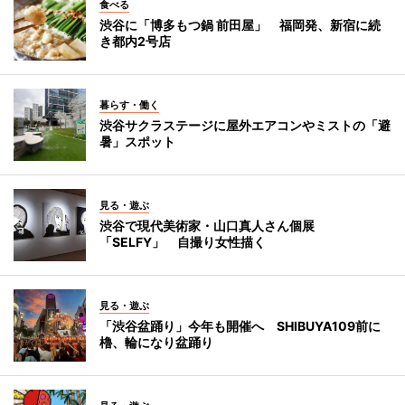
食べる
渋谷に「博多もつ鍋 前田屋」 福岡発、新宿に続
き都内2号店
暮らす・働く
渋谷サクラステージに屋外エアコンやミストの「避
暑」スポット
見る・遊ぶ
渋谷で現代美術家・山口真人さん個展
「SELFY」 自撮り女性描く
見る・遊ぶ
「渋谷盆踊り」今年も開催へ SHIBUYA109前に
櫓、輪になり盆踊り