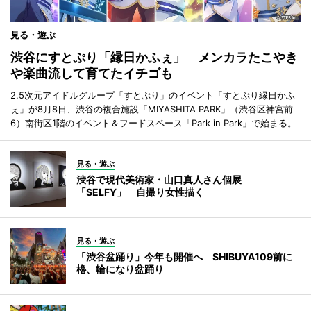
見る・遊ぶ
渋谷にすとぷり「縁日かふぇ」 メンカラたこやき
や楽曲流して育てたイチゴも
2.5次元アイドルグループ「すとぷり」のイベント「すとぷり縁日かふ
ぇ」が8月8日、渋谷の複合施設「MIYASHITA PARK」（渋谷区神宮前
6）南街区1階のイベント＆フードスペース「Park in Park」で始まる。
見る・遊ぶ
渋谷で現代美術家・山口真人さん個展
「SELFY」 自撮り女性描く
見る・遊ぶ
「渋谷盆踊り」今年も開催へ SHIBUYA109前に
櫓、輪になり盆踊り