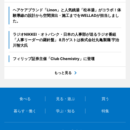
ヘアケアブランド「Linon」と人気銭湯「松本湯」がコラボ！体
験導線の設計から空間演出・施工までをWELLADが担当しまし
た。
ラジオNIKKEI・オトバンク・日本の人事部が送るラジオ番組
「人事リーダーの羅針盤」 8月ゲストは株式会社丸亀製麺 宇治
川智大氏
フィリップ証券主催「Club Chemistry」に登壇
もっと見る
食べる
見る・遊ぶ
買う
暮らす・働く
学ぶ・知る
特集