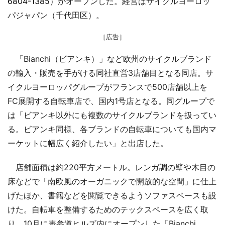
6804-1385
）がオープンした。経営はサイクルヨーロッ
パジャパン（千代田区）。
［広告］
「Bianchi（ビアンキ）」など欧州のサイクルブランド
の輸入・販売を手がける同社直営3店舗目となる同店。サ
イクルヨーロッパグループがフランスで500店舗以上を
FC展開する自転車店で、国内1号店となる。同グループで
は「ビアンキ以外にも複数のサイクルブランドを扱ってい
る。ビアンキ同様、各ブランドの自転車についても国内マ
ーケットに幅広く紹介したい」と出店した。
店舗面積は約220平方メートル。レンガ調の壁や木目の
床などで「南欧風のオーガニックで開放的な空間」に仕上
げたほか、書籍などを閲覧できるようソファスペースも設
けた。自転車を整備するためのテックスペースを広く取
り、10月に表参道ヒルズ内にオープンした「Bianchi