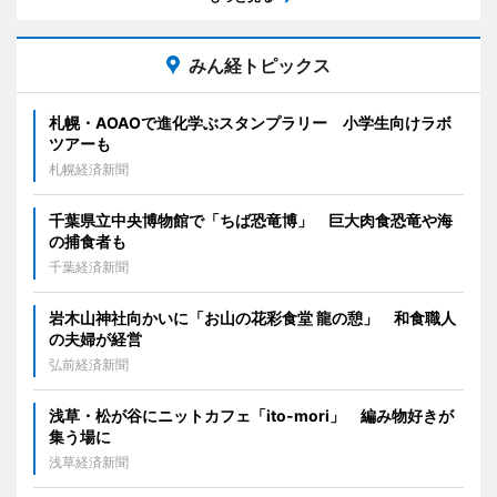
みん経トピックス
札幌・AOAOで進化学ぶスタンプラリー 小学生向けラボ
ツアーも
札幌経済新聞
千葉県立中央博物館で「ちば恐竜博」 巨大肉食恐竜や海
の捕食者も
千葉経済新聞
岩木山神社向かいに「お山の花彩食堂 龍の憩」 和食職人
の夫婦が経営
弘前経済新聞
浅草・松が谷にニットカフェ「ito-mori」 編み物好きが
集う場に
浅草経済新聞