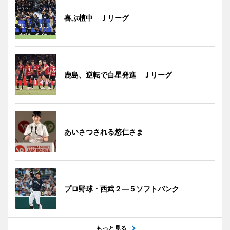
喜ぶ植中 Ｊリーグ
鹿島、逆転で白星発進 Ｊリーグ
あいさつされる悠仁さま
プロ野球・西武２―５ソフトバンク
もっと見る