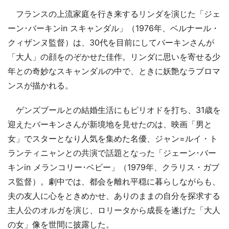
フランスの上流家庭を行き来するリンダを演じた「ジェ
ーン･バーキンin スキャンダル」（1976年、ベルナール・
クィザンヌ監督）は、30代を目前にしてバーキンさんが
「大人」の顔をのぞかせた佳作。リンダに思いを寄せる少
年との奇妙なスキャンダルの中で、ときに妖艶なラブロマ
ンスが描かれる。
ゲンズブールとの結婚生活にもピリオドを打ち、31歳を
迎えたバーキンさんが新境地を見せたのは、映画「男と
女」でスターとなり人気を集めた名優、ジャン=ルイ・ト
ランティニャンとの共演で話題となった「ジェーン･バー
キンin メランコリー･ベビー」（1979年、クラリス・ガブ
ス監督）。劇中では、都会を離れ平穏に暮らしながらも、
夫の友人に心をときめかせ、ありのままの自分を探求する
主人公のオルガを演じ、ロリータから成長を遂げた「大人
の女」像を世間に披露した。