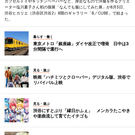
カプセルトイやキッチンペーパーなど、身近なもので洋服を作るクリエ
ーター塩川夏子さん初の個展「なんでも服にしてみた展」が8月5日、
渋谷ヒカリエ（渋谷区渋谷2）8階のギャラリー「8／CUBE」で始まっ
た。
暮らす・働く
東京メトロ「銀座線」ダイヤ改正で増発 日中は3
分間隔で運行へ
見る・遊ぶ
映画「ハチミツとクローバー」デジタル版、渋谷で
リバイバル上映
見る・遊ぶ
渋谷にすとぷり「縁日かふぇ」 メンカラたこやき
や楽曲流して育てたイチゴも