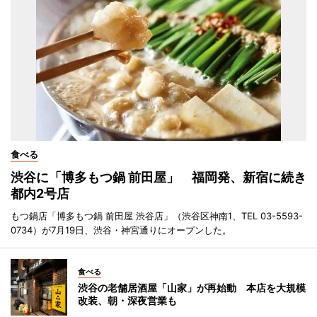
食べる
渋谷に「博多もつ鍋 前田屋」 福岡発、新宿に続き
都内2号店
もつ鍋店「博多もつ鍋 前田屋 渋谷店」（渋谷区神南1、TEL 03-5593-
0734）が7月19日、渋谷・神宮通りにオープンした。
食べる
渋谷の老舗居酒屋「山家」が再始動 本店を大規模
改装、朝・深夜営業も