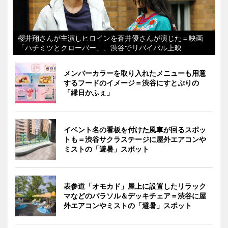
櫻井翔さんが主演しヒロインを蒼井優さんが演じた＝映画
「ハチミツとクローバー」、渋谷でリバイバル上映
メンバーカラーを取り入れたメニューも用意
するフードのイメージ＝渋谷にすとぷりの
「縁日かふぇ」
イベント名の看板を付けた風車が回るスポッ
トも＝渋谷サクラステージに屋外エアコンや
ミストの「避暑」スポット
表参道「オモカド」屋上に設置したリラック
マなどのパラソル＆デッキチェア＝渋谷に屋
外エアコンやミストの「避暑」スポット