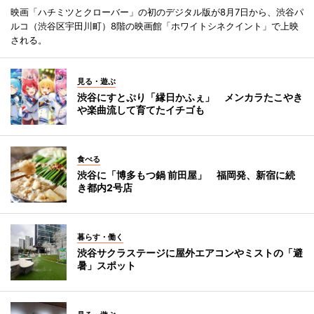
映画「ハチミツとクローバー」の初のデジタル版が8月7日から、渋谷パ
ルコ（渋谷区宇田川町）8階の映画館「ホワイトシネクイント」で上映
される。
見る・遊ぶ
渋谷にすとぷり「縁日かふぇ」 メンカラたこやき
や楽曲流して育てたイチゴも
食べる
渋谷に「博多もつ鍋 前田屋」 福岡発、新宿に続
き都内2号店
暮らす・働く
渋谷サクラステージに屋外エアコンやミストの「避
暑」スポット