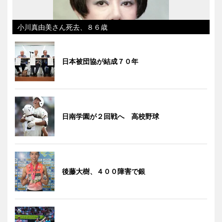
小川真由美さん死去、８６歳
日本被団協が結成７０年
日南学園が２回戦へ 高校野球
後藤大樹、４００障害で銀