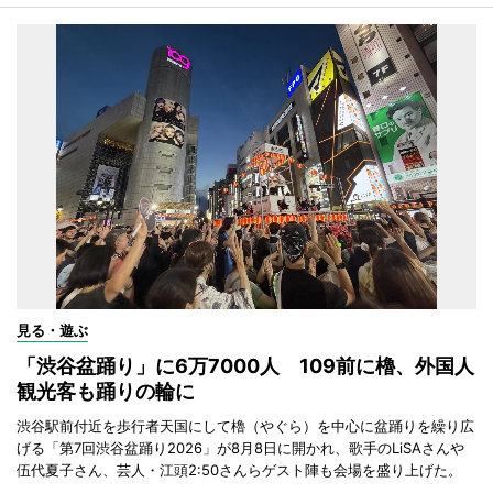
見る・遊ぶ
「渋谷盆踊り」に6万7000人 109前に櫓、外国人
観光客も踊りの輪に
渋谷駅前付近を歩行者天国にして櫓（やぐら）を中心に盆踊りを繰り広
げる「第7回渋谷盆踊り2026」が8月8日に開かれ、歌手のLiSAさんや
伍代夏子さん、芸人・江頭2:50さんらゲスト陣も会場を盛り上げた。