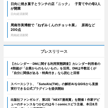
日向に焼き菓子とランチの店「ニック」 子育て中の母2人
が開業
日向経済新聞
周南市美博館で「ねずみくんのチョッキ展」 原画など
200点
周南経済新聞
プレスリリース
【カレンダー・DMに関する利用実態調査】カレンダー利用者の
4割超が「企業からのもらいもの」を活用。DMは半数近くが
「自分に関係がある・特典付き」なら読むと回答
スペースシフト、「SateAIs(TM)」の解析AIをQGISから直接
実行できる公式プラグインを提供開始
出版社ファンギルド、第2回「NEXT漫画賞」を開催！作家デビ
ューのチャンスをつかむのは今！comicスピラ主催、本日8月