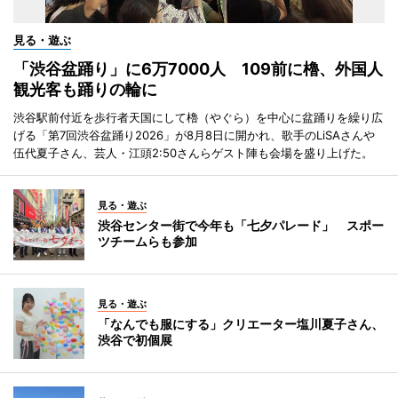
見る・遊ぶ
「渋谷盆踊り」に6万7000人 109前に櫓、外国人
観光客も踊りの輪に
渋谷駅前付近を歩行者天国にして櫓（やぐら）を中心に盆踊りを繰り広
げる「第7回渋谷盆踊り2026」が8月8日に開かれ、歌手のLiSAさんや
伍代夏子さん、芸人・江頭2:50さんらゲスト陣も会場を盛り上げた。
見る・遊ぶ
渋谷センター街で今年も「七夕パレード」 スポー
ツチームらも参加
見る・遊ぶ
「なんでも服にする」クリエーター塩川夏子さん、
渋谷で初個展