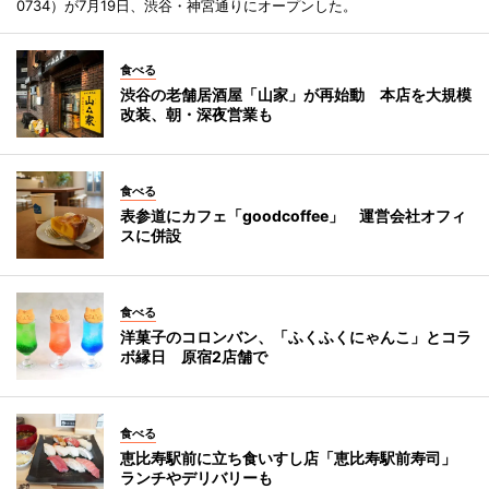
0734）が7月19日、渋谷・神宮通りにオープンした。
食べる
渋谷の老舗居酒屋「山家」が再始動 本店を大規模
改装、朝・深夜営業も
食べる
表参道にカフェ「goodcoffee」 運営会社オフィ
スに併設
食べる
洋菓子のコロンバン、「ふくふくにゃんこ」とコラ
ボ縁日 原宿2店舗で
食べる
恵比寿駅前に立ち食いすし店「恵比寿駅前寿司」
ランチやデリバリーも