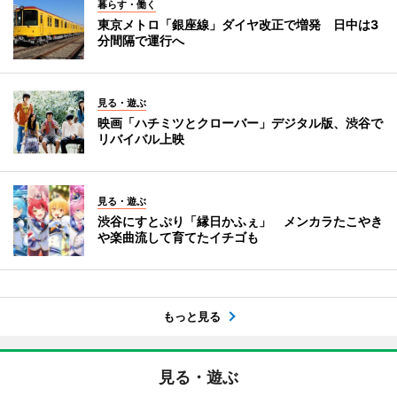
暮らす・働く
東京メトロ「銀座線」ダイヤ改正で増発 日中は3
分間隔で運行へ
見る・遊ぶ
映画「ハチミツとクローバー」デジタル版、渋谷で
リバイバル上映
見る・遊ぶ
渋谷にすとぷり「縁日かふぇ」 メンカラたこやき
や楽曲流して育てたイチゴも
もっと見る
見る・遊ぶ