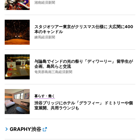
湘南経済新聞
スタジオツアー東京がクリスマス仕様に 大広間に400
本のキャンドル
練馬経済新聞
与論島でインドの光の祭り「ディワーリー」 留学生が
企画、島民らと交流
奄美群島南三島経済新聞
暮らす・働く
渋谷ブリッジにホテル「グラフィー」 ドミトリーや個
室展開、共用ラウンジも
GRAPHY渋谷