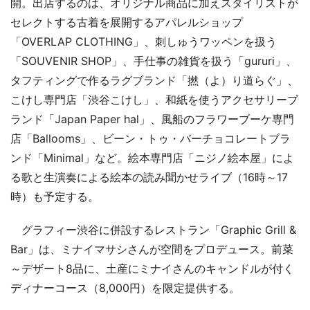
開。出店するのは、オリジナル商品に加えスタイリストが
セレクトする古着を展開するアパレルショップ
「OVERLAP CLOTHING」、刺しゅうワッペンを扱う
「SOUVENIR SHOP」、手仕事の雑貨を扱う「gururi」、
タフティングで作るラグブランド「撚（よ）り道らぐ」、
こけし専門店「渋谷こけし」、和紙を使うアクセサリーブ
ランド「Japan Paper hal」、風船のフラワーブーケ専門
店「Ballooms」、ビーン・トゥ・バーチョコレートブラ
ンド「Minimal」など。絵本専門店「ニジノ絵本屋」によ
る歌と生演奏による絵本の読み聞かせライブ（16時～17
時）も予定する。
グラフィー渋谷に併設するレストラン「Graphic Grill &
Bar」は、ミナイマサシさんが空間をプロデュース。前菜
～デザート8品に、土産にミナイさんのキャンドルが付く
ディナーコース（8,000円）を限定提供する。