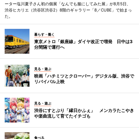
ーター塩川夏子さん初の個展「なんでも服にしてみた展」が8月5日、
渋谷ヒカリエ（渋谷区渋谷2）8階のギャラリー「8／CUBE」で始まっ
た。
暮らす・働く
東京メトロ「銀座線」ダイヤ改正で増発 日中は3
分間隔で運行へ
見る・遊ぶ
映画「ハチミツとクローバー」デジタル版、渋谷で
リバイバル上映
見る・遊ぶ
渋谷にすとぷり「縁日かふぇ」 メンカラたこやき
や楽曲流して育てたイチゴも
食べる