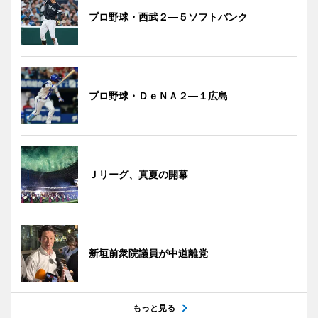
プロ野球・西武２―５ソフトバンク
プロ野球・ＤｅＮＡ２―１広島
Ｊリーグ、真夏の開幕
新垣前衆院議員が中道離党
もっと見る