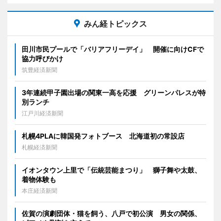
みん経トピックス
田川市民プールで「バリアフリーデイ」 開催に向けCFで
協力呼びかけ
筑豊経済新聞
3年連続甲子園出場の関東一高を応援 グリーンパレスが特
別ランチ
江戸川経済新聞
札幌4PLAに韓国発フォトブース 北海道初の常設店
札幌経済新聞
イオンタウン上里で「伝統芸能まつり」 獅子舞や太鼓、
着物体験も
本庄経済新聞
佐賀の演劇団体・猫を飼う、八戸で初公演 男女の関係、