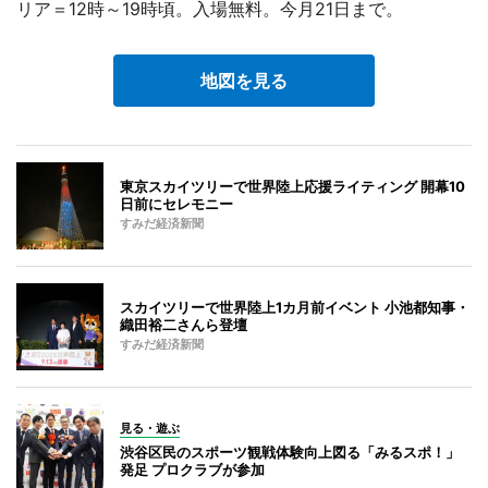
リア＝12時～19時頃。入場無料。今月21日まで。
地図を見る
東京スカイツリーで世界陸上応援ライティング 開幕10
日前にセレモニー
すみだ経済新聞
スカイツリーで世界陸上1カ月前イベント 小池都知事・
織田裕二さんら登壇
すみだ経済新聞
見る・遊ぶ
渋谷区民のスポーツ観戦体験向上図る「みるスポ！」
発足 プロクラブが参加