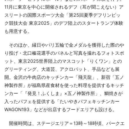
11月に東京を中心に開催されるデフ（耳が聞こえない）ア
スリートの国際スポーツ大会「第25回夏季デフリンピッ
ク競技大会 東京2025」のデフ陸上のスタートランプ体験
も用意する。
そのほか、縁日やパリ五輪で金メダルを獲得した際のや
り投げ・北口榛花選手のパネルと写真を撮れるフォトスポ
ット、東京2025世界陸上のマスコット「りくワン」との
グリーティング、大道芸、アクロバット、手品なども展
開。金沢の牛肉店のキッチンカー「飛天龍」、新宿「五ノ
神製作所」が福島県産食材を使った料理を提供するキッチ
ンカー「『発見！ふくしま』×五ノ神製作所」、鯛焼きが
入ったパフェを提供する「たいやきパフェキッチンカー
WAGON193」などが出店するフードエリアも設ける。
開催時間は、ステージエリア＝13時～18時頃、パークエ