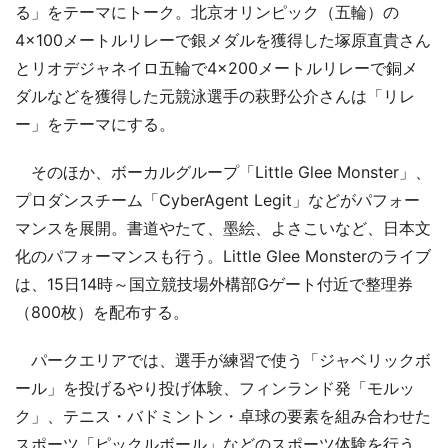
る」をテーマにトーク。北京オリンピック（五輪）の
4×100メートルリレーで銀メダルを獲得した塚原直貴さん
とリオデジャネイロ五輪で4×200メートルリレーで銅メ
ダルなどを獲得した元競泳選手の萩野公介さんは「リレ
ー」をテーマにする。
そのほか、ボーカルグループ「Little Glee Monster」、
プロダンスチーム「CyberAgent Legit」などがパフォー
マンスを展開。書道やたて、墨絵、よさこいなど、日本文
化のパフォーマンスも行う。Little Glee Monsterのライブ
は、15日14時～国立競技場外構部Gゲート付近で整理券
（800枚）を配布する。
パークエリアでは、選手が練習で使う「ジャベリックボ
ール」を投げるやり投げ体験、フィンランド発「モルッ
ク」、テニス・バドミントン・卓球の要素を組み合わせた
スポーツ「ピックルボール」などのスポーツ体験を行う。