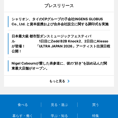
プレスリリース
シャリオン、タイのCPグループの子会社INGENS GLOBUS
Co., Ltd. と資本提携および合弁会社設立に関する調印式を実施
日本最大級 都市型ダンスミュージックフェスティバ
ル 1日目にZedd B2B Knock2、2日目にAlesso
が登場！ 「ULTRA JAPAN 2026」アーティスト出演日程
公開！
Nigel Cabournが愛した表参道に、彼の“好き”を詰め込んだ関
東最大店舗がオープン。
もっと見る
食べる
見る・遊ぶ
買う
暮らす・働く
学ぶ・知る
特集