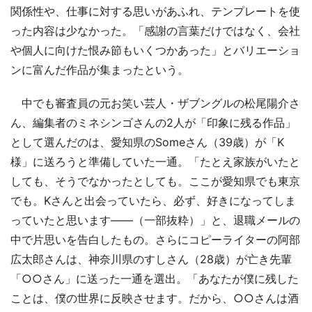
関係性や、仕事に対する思いがあふれ、テンプレートを使
った内容は少なかった。「感謝の言葉だけではなく、会社
や個人に向けた恨み節もいくつかあった」とバリエーショ
ンに富んだ作品が集まったという。
中でも審査員の元お笑い芸人・ザブングルの松尾陽介さ
ん、編集者のミネシンゴさんの2人が「印象に残る作品」
として選んだのは、愛知県のSomeさん（39歳）が「K
様」に送ろうと準備していた一通。「たとえ家族がいたと
しても、そうでなかったとしても。ここが愛知県でも東京
でも。Kさんと出会っていたら、必ず、好きになってしま
っていたと思います――（一部抜粋）」と、退職メールの
中で片思いを告白したもの。さらにコピーライターの阿部
広太郎さんは、神奈川県のすしさん（28歳）が亡き先輩
「○○さん」に送った一通を選出。「あなたが僕に残した
ことは、僕の世界に反映させます。だから、○○さんは酒