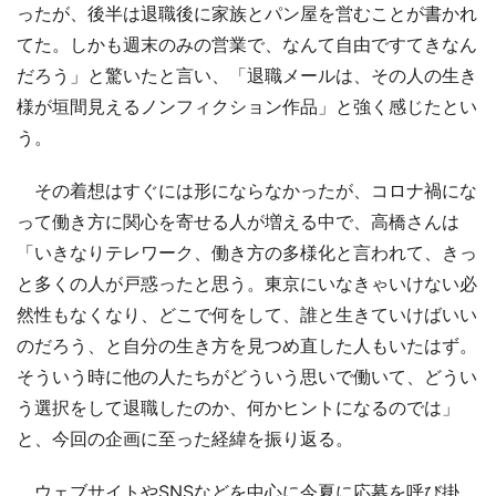
ったが、後半は退職後に家族とパン屋を営むことが書かれ
てた。しかも週末のみの営業で、なんて自由ですてきなん
だろう」と驚いたと言い、「退職メールは、その人の生き
様が垣間見えるノンフィクション作品」と強く感じたとい
う。
その着想はすぐには形にならなかったが、コロナ禍にな
って働き方に関心を寄せる人が増える中で、高橋さんは
「いきなりテレワーク、働き方の多様化と言われて、きっ
と多くの人が戸惑ったと思う。東京にいなきゃいけない必
然性もなくなり、どこで何をして、誰と生きていけばいい
のだろう、と自分の生き方を見つめ直した人もいたはず。
そういう時に他の人たちがどういう思いで働いて、どうい
う選択をして退職したのか、何かヒントになるのでは」
と、今回の企画に至った経緯を振り返る。
ウェブサイトやSNSなどを中心に今夏に応募を呼び掛