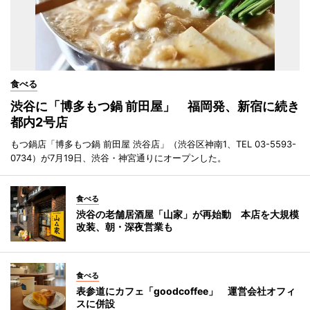
食べる
渋谷に「博多もつ鍋 前田屋」 福岡発、新宿に続き
都内2号店
もつ鍋店「博多もつ鍋 前田屋 渋谷店」（渋谷区神南1、TEL 03-5593-
0734）が7月19日、渋谷・神宮通りにオープンした。
食べる
渋谷の老舗居酒屋「山家」が再始動 本店を大規模
改装、朝・深夜営業も
食べる
表参道にカフェ「goodcoffee」 運営会社オフィ
スに併設