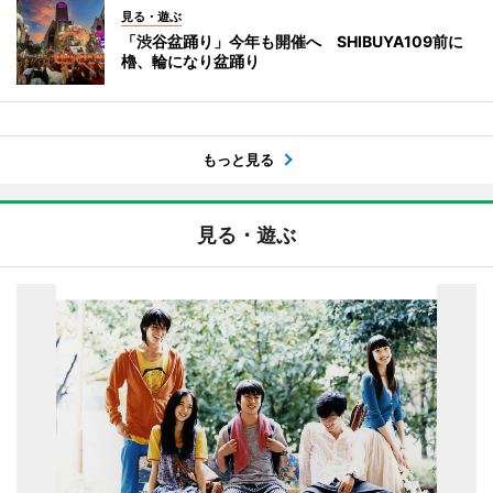
見る・遊ぶ
「渋谷盆踊り」今年も開催へ SHIBUYA109前に
櫓、輪になり盆踊り
もっと見る
見る・遊ぶ