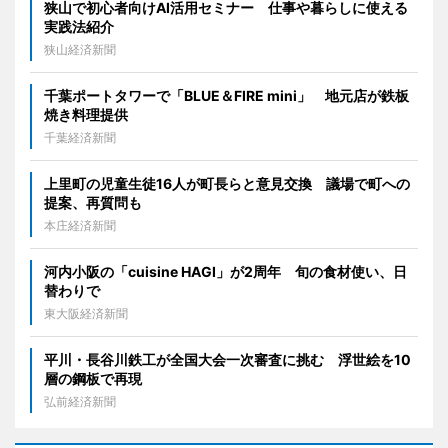
狭山で初心者向けAI活用セミナー 仕事や暮らしに使える
実践法紹介
狭山経済新聞
千葉ポートタワーで「BLUE＆FIRE mini」 地元店が鉄板
焼き料理提供
千葉経済新聞
上里町の児童生徒16人が町長らと意見交換 議場で町への
提案、再質問も
本庄経済新聞
河内小阪の「cuisine HAGI」が2周年 旬の食材使い、日
替わりで
東大阪経済新聞
平川・長谷川鉄工が全国大会一次審査に挑む 浮世絵を10
層の鋼板で再現
弘前経済新聞