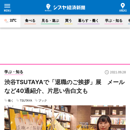
33°C
食べる
見る・遊ぶ
買う
暮らす・働く
学ぶ・知る
学ぶ・知る
2021.09.28
渋谷TSUTAYAで「退職のご挨拶」展 メール
など40通紹介、片思い告白文も
働く
TSUTAYA
ブック