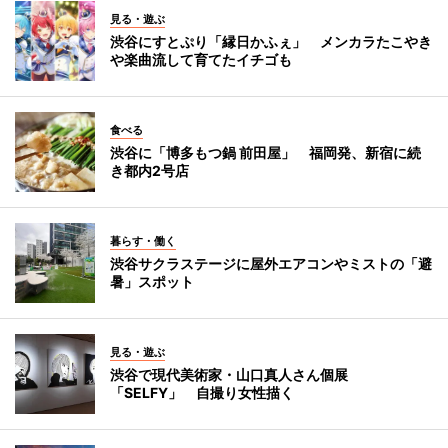
見る・遊ぶ
渋谷にすとぷり「縁日かふぇ」 メンカラたこやき
や楽曲流して育てたイチゴも
食べる
渋谷に「博多もつ鍋 前田屋」 福岡発、新宿に続
き都内2号店
暮らす・働く
渋谷サクラステージに屋外エアコンやミストの「避
暑」スポット
見る・遊ぶ
渋谷で現代美術家・山口真人さん個展
「SELFY」 自撮り女性描く