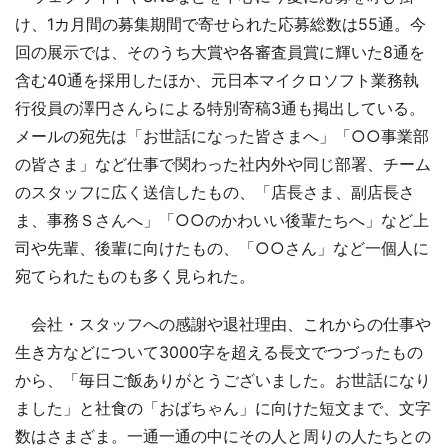
け、1カ月間の募集期間で寄せられた応募総数は55通。今
回の展示では、そのうち大賞や各審査員賞に輝いた8通を
含む40通を採用したほか、元日本マイクロソフト業務執
行役員の澤円さんらによる特別寄稿3通も掲出している。
メールの宛先は「お世話になった皆さまへ」「○○事業部
の皆さま」など仕事で関わった社内外や同じ部署、チーム
のスタッフに広く送信したもの、「店長さま、副店長さ
ま、事務Ｓさんへ」「○○のかわいい後輩たちへ」など上
司や先輩、後輩に向けたもの、「○○さん」など一個人に
宛てられたものも多く見られた。
会社・スタッフへの感謝や退社理由、これからの仕事や
生き方などについて3000字を超える長文でつづったもの
から、「毎日ご飯ありがとうございました。お世話になり
ました」と社食の「おばちゃん」に向けた短文まで、文字
数はさまざま。一通一通の中にその人と周りの人たちとの