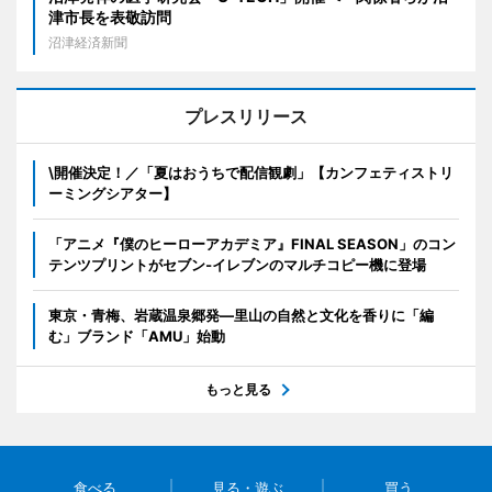
津市長を表敬訪問
沼津経済新聞
プレスリリース
\開催決定！／「夏はおうちで配信観劇」【カンフェティストリ
ーミングシアター】
「アニメ『僕のヒーローアカデミア』FINAL SEASON」のコン
テンツプリントがセブン‐イレブンのマルチコピー機に登場
東京・青梅、岩蔵温泉郷発―里山の自然と文化を香りに「編
む」ブランド「AMU」始動
もっと見る
食べる
見る・遊ぶ
買う