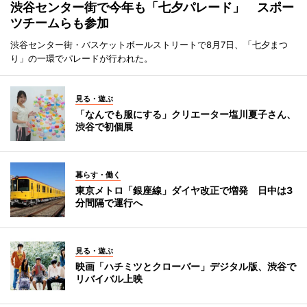
渋谷センター街で今年も「七夕パレード」 スポー
ツチームらも参加
渋谷センター街・バスケットボールストリートで8月7日、「七夕まつ
り」の一環でパレードが行われた。
見る・遊ぶ
「なんでも服にする」クリエーター塩川夏子さん、
渋谷で初個展
暮らす・働く
東京メトロ「銀座線」ダイヤ改正で増発 日中は3
分間隔で運行へ
見る・遊ぶ
映画「ハチミツとクローバー」デジタル版、渋谷で
リバイバル上映