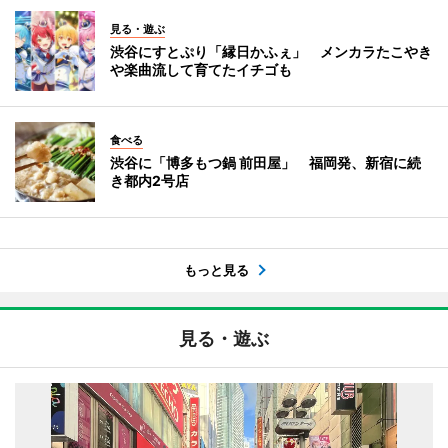
見る・遊ぶ
渋谷にすとぷり「縁日かふぇ」 メンカラたこやき
や楽曲流して育てたイチゴも
食べる
渋谷に「博多もつ鍋 前田屋」 福岡発、新宿に続
き都内2号店
もっと見る
見る・遊ぶ