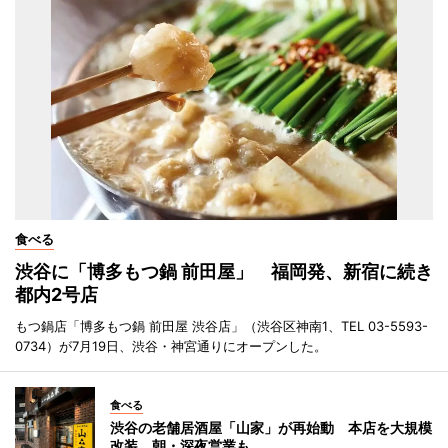
食べる
渋谷に「博多もつ鍋 前田屋」 福岡発、新宿に続き
都内2号店
もつ鍋店「博多もつ鍋 前田屋 渋谷店」（渋谷区神南1、TEL 03-5593-
0734）が7月19日、渋谷・神宮通りにオープンした。
食べる
渋谷の老舗居酒屋「山家」が再始動 本店を大規模
改装、朝・深夜営業も