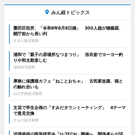
みん経トピックス
墨田区役所、「令和8年8月8日婚」 300人超が婚姻届、
開庁前から長い列
すみだ経済新聞
浦和で「親子の居場所なつまつり」 浴衣姿でヨーヨー釣
りや和太鼓楽しむ
浦和経済新聞
厚狭に保護猫カフェ「ねことおちゃ」 古民家改築、猫と
の触れ合いも
山口宇部経済新聞
文花で学生企画の「すみだタウンミーティング」 4テーマ
で意見交換
すみだ経済新聞
沼津発祥の医学研究会「U-TECH」開催へ 関係者らが沼