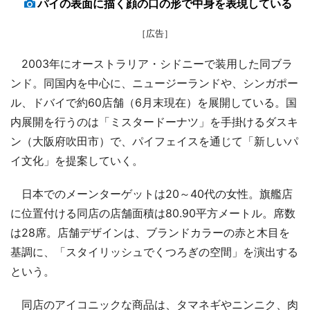
パイの表面に描く顔の口の形で中身を表現している
［広告］
2003年にオーストラリア・シドニーで装用した同ブラ
ンド。同国内を中心に、ニュージーランドや、シンガポー
ル、ドバイで約60店舗（6月末現在）を展開している。国
内展開を行うのは「ミスタードーナツ」を手掛けるダスキ
ン（大阪府吹田市）で、パイフェイスを通じて「新しいパ
イ文化」を提案していく。
日本でのメーンターゲットは20～40代の女性。旗艦店
に位置付ける同店の店舗面積は80.90平方メートル。席数
は28席。店舗デザインは、ブランドカラーの赤と木目を
基調に、「スタイリッシュでくつろぎの空間」を演出する
という。
同店のアイコニックな商品は、タマネギやニンニク、肉