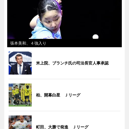
張本美和、４強入り
米上院、ブランチ氏の司法長官人事承認
柏、開幕白星 Ｊリーグ
町田、大勝で発進 Ｊリーグ