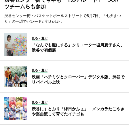
ツチームらも参加
渋谷センター街・バスケットボールストリートで8月7日、「七夕まつ
り」の一環でパレードが行われた。
見る・遊ぶ
「なんでも服にする」クリエーター塩川夏子さん、
渋谷で初個展
見る・遊ぶ
映画「ハチミツとクローバー」デジタル版、渋谷で
リバイバル上映
見る・遊ぶ
渋谷にすとぷり「縁日かふぇ」 メンカラたこやき
や楽曲流して育てたイチゴも