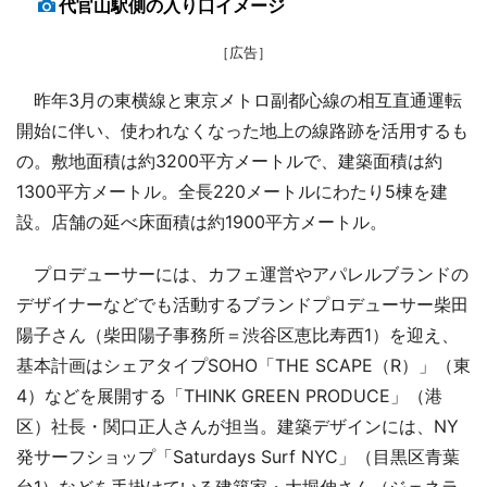
代官山駅側の入り口イメージ
［広告］
昨年3月の東横線と東京メトロ副都心線の相互直通運転
開始に伴い、使われなくなった地上の線路跡を活用するも
の。敷地面積は約3200平方メートルで、建築面積は約
1300平方メートル。全長220メートルにわたり5棟を建
設。店舗の延べ床面積は約1900平方メートル。
プロデューサーには、カフェ運営やアパレルブランドの
デザイナーなどでも活動するブランドプロデューサー柴田
陽子さん（柴田陽子事務所＝渋谷区恵比寿西1）を迎え、
基本計画はシェアタイプSOHO「THE SCAPE（R）」（東
4）などを展開する「THINK GREEN PRODUCE」（港
区）社長・関口正人さんが担当。建築デザインには、NY
発サーフショップ「Saturdays Surf NYC」（目黒区青葉
台1）などを手掛けている建築家・大堀伸さん（ジェネラ