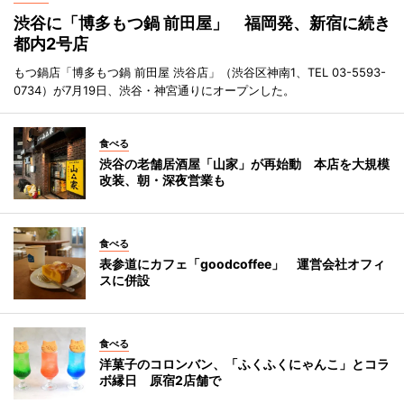
渋谷に「博多もつ鍋 前田屋」 福岡発、新宿に続き
都内2号店
もつ鍋店「博多もつ鍋 前田屋 渋谷店」（渋谷区神南1、TEL 03-5593-
0734）が7月19日、渋谷・神宮通りにオープンした。
食べる
渋谷の老舗居酒屋「山家」が再始動 本店を大規模
改装、朝・深夜営業も
食べる
表参道にカフェ「goodcoffee」 運営会社オフィ
スに併設
食べる
洋菓子のコロンバン、「ふくふくにゃんこ」とコラ
ボ縁日 原宿2店舗で