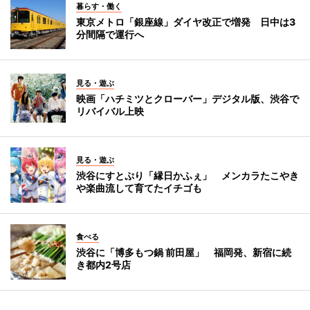
暮らす・働く
東京メトロ「銀座線」ダイヤ改正で増発 日中は3
分間隔で運行へ
見る・遊ぶ
映画「ハチミツとクローバー」デジタル版、渋谷で
リバイバル上映
見る・遊ぶ
渋谷にすとぷり「縁日かふぇ」 メンカラたこやき
や楽曲流して育てたイチゴも
食べる
渋谷に「博多もつ鍋 前田屋」 福岡発、新宿に続
き都内2号店