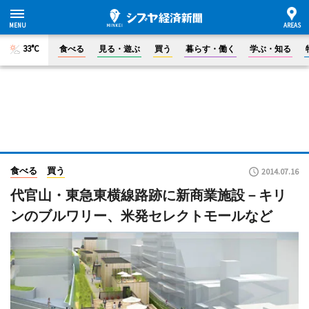
33°C
食べる
見る・遊ぶ
買う
暮らす・働く
学ぶ・知る
食べる
買う
2014.07.16
代官山・東急東横線路跡に新商業施設－キリ
ンのブルワリー、米発セレクトモールなど