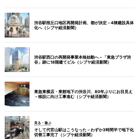
渋谷駅桜丘口地区再開発計画、都が決定－4棟建設具体
化へ（シブヤ経済新聞）
渋谷駅西口の再開発事業本格始動へ－「東急プラザ渋
谷」跡に18階建てビル（シブヤ経済新聞）
東急東横店・東館地下の渋谷川、80年ぶりにお目見え
－移設に向け工事進む（シブヤ経済新聞）
見る・遊ぶ
そして代官山駅はこうなった－わずか3時間半で地下化
切替工事完了（シブヤ経済新聞）