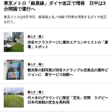
東京メトロ「銀座線」ダイヤ改正で増発 日中は3
分間隔で運行へ
東京メトロは9月19日、銀座線と丸ノ内線で列車を増発するダイヤ改正
を行う。
暮らす・働く
渋谷サクラステージに屋外エアコンやミストの「避
暑」スポット
暮らす・働く
観光客の顔写真が渋谷スクランブル交差点の屋外ビ
ジョンに 新サービス始動へ
暮らす・働く
代々木のグラウンドに限定「芝生」空間 ラグビー
日本代表戦の芝生を再利用