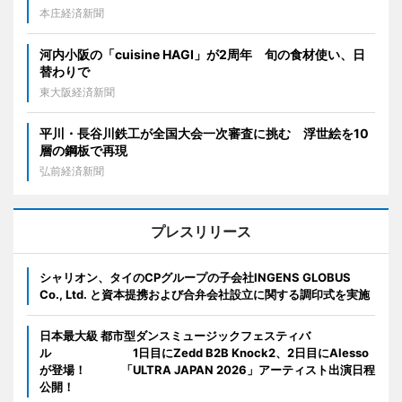
本庄経済新聞
河内小阪の「cuisine HAGI」が2周年 旬の食材使い、日
替わりで
東大阪経済新聞
平川・長谷川鉄工が全国大会一次審査に挑む 浮世絵を10
層の鋼板で再現
弘前経済新聞
プレスリリース
シャリオン、タイのCPグループの子会社INGENS GLOBUS
Co., Ltd. と資本提携および合弁会社設立に関する調印式を実施
日本最大級 都市型ダンスミュージックフェスティバ
ル 1日目にZedd B2B Knock2、2日目にAlesso
が登場！ 「ULTRA JAPAN 2026」アーティスト出演日程
公開！