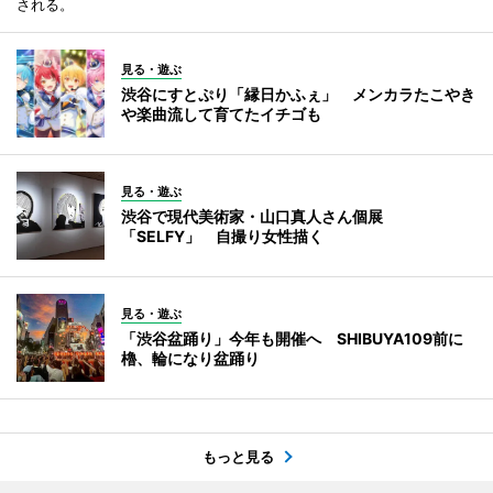
される。
見る・遊ぶ
渋谷にすとぷり「縁日かふぇ」 メンカラたこやき
や楽曲流して育てたイチゴも
見る・遊ぶ
渋谷で現代美術家・山口真人さん個展
「SELFY」 自撮り女性描く
見る・遊ぶ
「渋谷盆踊り」今年も開催へ SHIBUYA109前に
櫓、輪になり盆踊り
もっと見る