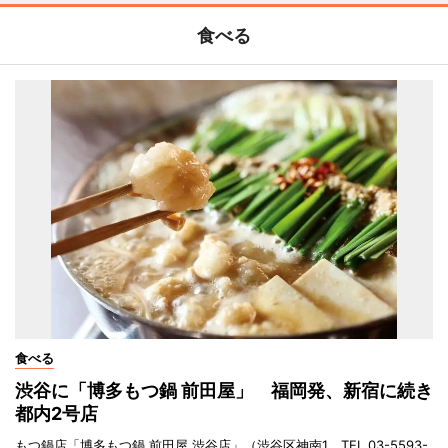
食べる
食べる
渋谷に「博多もつ鍋 前田屋」 福岡発、新宿に続き
都内2号店
もつ鍋店「博多もつ鍋 前田屋 渋谷店」（渋谷区神南1、TEL 03-5593-