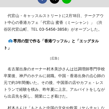
代官山・キャッスルストリートに2月18日、テークアウ
ト中心の香港カフェ「代官山 蜜香（ミーシャン）」（渋
谷区代官山町、TEL
03-5456-3858
）がオープンした。
専用の型で作る「香港ワッフル」と「エッグタル
ト」
［広告］
名古屋出身のオーナー村木美沙さんは辻調理師専門学校
卒業後、神戸のホテルに就職。中国・香港出身の点心師の
元で約3年間働いた。その後、中国茶の店やカフェ・レス
トランで経験を積み、昨年夏に上京。アルバイトをしなが
ら出店先を探し、開業にこぎ着けた。
村木さんは「もともと中国の文化や飲茶（ヤムチャ）な