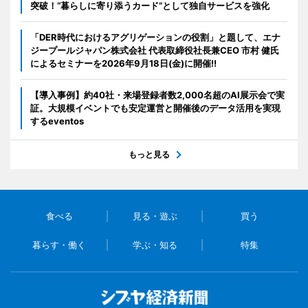
突破！“暮らしに寄り添うカード”として独自サービスを強化
「DER時代におけるアグリゲーションの役割」と題して、エナ
ジープールジャパン株式会社 代表取締役社長兼CEO 市村 健氏
によるセミナーを2026年9月18日(金)に開催!!
【導入事例】約40社・来場登録者数2,000名超のAI展示会で実
証。大規模イベントでも安定運営と開催後のデータ活用を実現
するeventos
もっと見る
食べる
見る・遊ぶ
買う
暮らす・働く
学ぶ・知る
特集