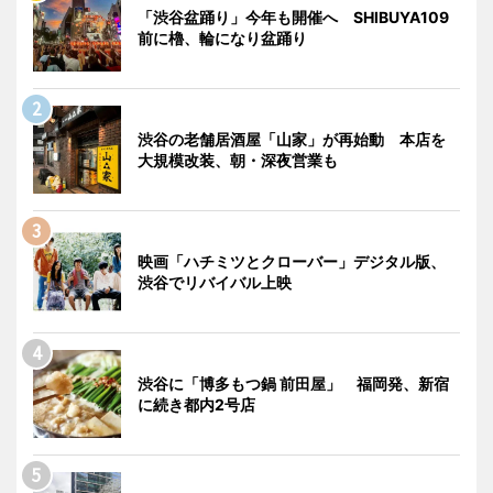
「渋谷盆踊り」今年も開催へ SHIBUYA109
前に櫓、輪になり盆踊り
渋谷の老舗居酒屋「山家」が再始動 本店を
大規模改装、朝・深夜営業も
映画「ハチミツとクローバー」デジタル版、
渋谷でリバイバル上映
渋谷に「博多もつ鍋 前田屋」 福岡発、新宿
に続き都内2号店