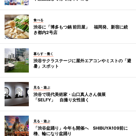
食べる
渋谷に「博多もつ鍋 前田屋」 福岡発、新宿に続
き都内2号店
暮らす・働く
渋谷サクラステージに屋外エアコンやミストの「避
暑」スポット
見る・遊ぶ
渋谷で現代美術家・山口真人さん個展
「SELFY」 自撮り女性描く
見る・遊ぶ
「渋谷盆踊り」今年も開催へ SHIBUYA109前に
櫓、輪になり盆踊り