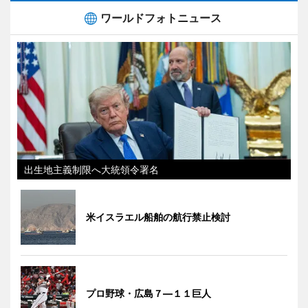
ワールドフォトニュース
出生地主義制限へ大統領令署名
米イスラエル船舶の航行禁止検討
プロ野球・広島７―１１巨人