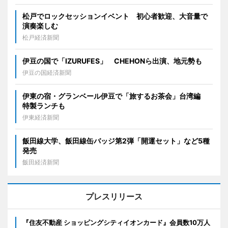
松戸でロックセッションイベント 初心者歓迎、大音量で
演奏楽しむ
松戸経済新聞
伊豆の国で「IZURUFES」 CHEHONら出演、地元勢も
伊豆の国経済新聞
伊東の宿・グランベール伊豆で「旅するお茶会」台湾編
特製ランチも
伊東経済新聞
飯田線大学、飯田線缶バッジ第2弾「開運セット」など5種
発売
飯田経済新聞
プレスリリース
『住友不動産 ショッピングシティイオンカード』会員数10万人