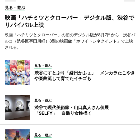
見る・遊ぶ
映画「ハチミツとクローバー」デジタル版、渋谷で
リバイバル上映
映画「ハチミツとクローバー」の初のデジタル版が8月7日から、渋谷パ
ルコ（渋谷区宇田川町）8階の映画館「ホワイトシネクイント」で上映
される。
見る・遊ぶ
渋谷にすとぷり「縁日かふぇ」 メンカラたこやき
や楽曲流して育てたイチゴも
見る・遊ぶ
渋谷で現代美術家・山口真人さん個展
「SELFY」 自撮り女性描く
見る・遊ぶ